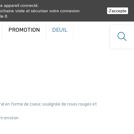
tre appareil connecté.
0
ochaine visite et sécuriser votre connexion.
J'accepte
le 8.
PROMOTION
DEUIL
al en forme de coeur, soulignée de roses rouges et
cm environ