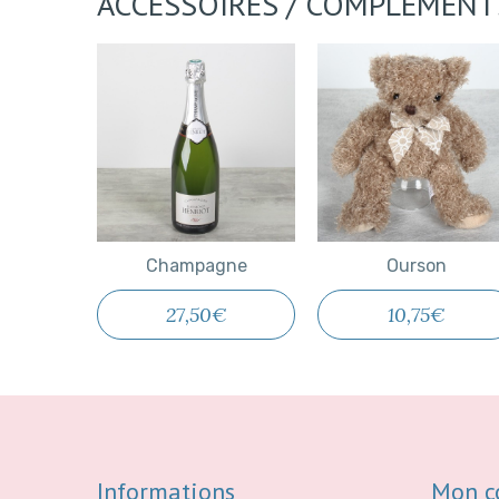
ACCESSOIRES / COMPLÉMENT
Champagne
Ourson
Champagne
Ourson
27,50€
10,75€
Informations
Mon c