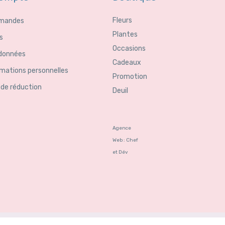
Fleurs
mandes
Plantes
s
Occasions
données
Cadeaux
rmations personnelles
Promotion
 de réduction
Deuil
Agence
Web : Chef
et Dév