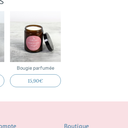
S
Bougie parfumée
Bougie parfumée
15,90€
ompte
Boutique