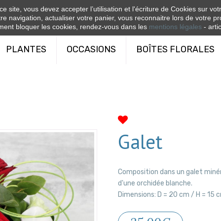
e site, vous devez accepter l’utilisation et l'écriture de Cookies sur vo
re navigation, actualiser votre panier, vous reconnaitre lors de votre pr
ent bloquer les cookies, rendez-vous dans les
mentions légales
- artic
PLANTES
OCCASIONS
BOÎTES FLORALES
Galet
Composition dans un galet minér
d'une orchidée blanche.
Dimensions: D = 20 cm / H = 15 