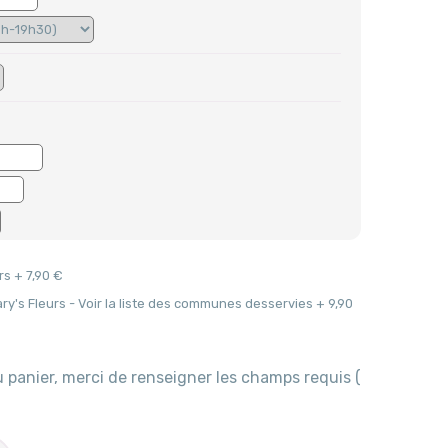
Sam
Dim
1
2
8
9
15
16
22
23
29
30
5
6
rs + 7,90 €
ary's Fleurs - Voir la liste des communes desservies + 9,90
u panier, merci de renseigner les champs requis (