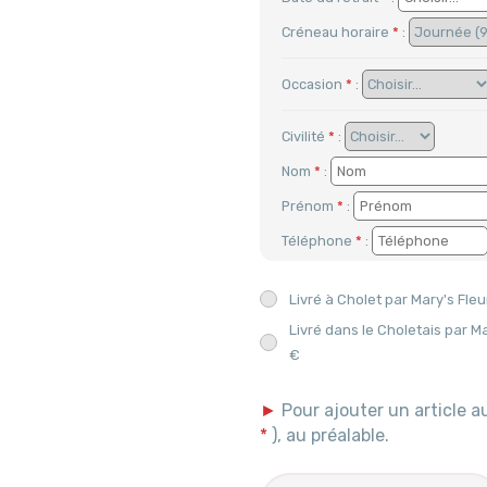
Aout
2026
Créneau horaire
*
:
Lun
Mar
Mer
Jeu
Ven
27
28
29
30
31
Occasion
*
:
3
4
5
6
7
10
11
12
13
14
Civilité
*
:
17
18
19
20
21
Nom
*
:
24
25
26
27
28
Prénom
*
:
31
1
2
3
4
Téléphone
*
:
Livré à Cholet par Mary's Fleu
Livré dans le Choletais par M
€
►
Pour ajouter un article a
*
), au préalable.