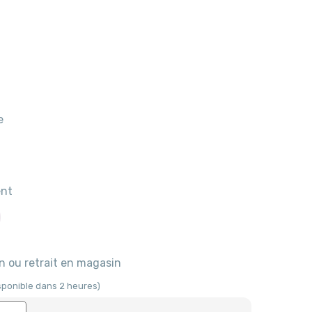
re
ent
on ou retrait en magasin
isponible dans 2 heures)