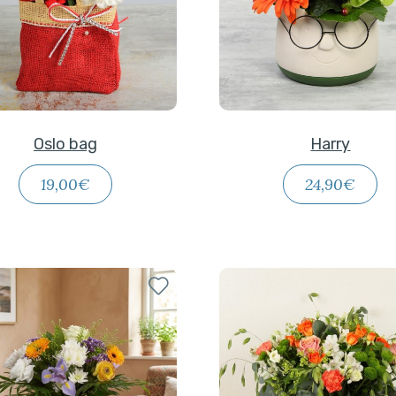
Oslo bag
Harry
19,00€
24,90€