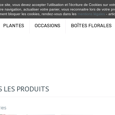
e site, vous devez accepter l’utilisation et l'écriture de Cookies sur vo
re navigation, actualiser votre panier, vous reconnaitre lors de votre pr
ent bloquer les cookies, rendez-vous dans les
mentions légales
- artic
PLANTES
OCCASIONS
BOÎTES FLORALES
S LES PRODUITS
ies