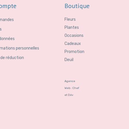
ompte
Boutique
Fleurs
mandes
Plantes
s
Occasions
données
Cadeaux
rmations personnelles
Promotion
 de réduction
Deuil
Agence
Web : Chef
et Dév