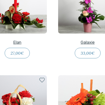
Elan
Galaxie
27,00€
33,00€