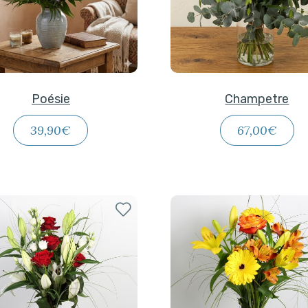
Poésie
Champetre
39,90€
67,00€