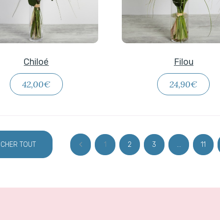
Chiloé
Filou
42,00€
24,90€
ICHER TOUT
1
2
3
...
11