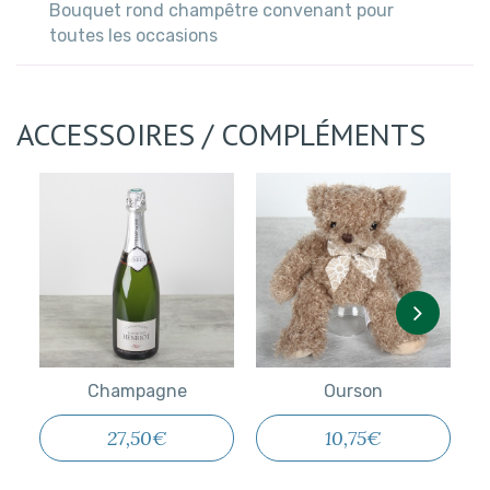
Bouquet rond champêtre convenant pour
toutes les occasions
ACCESSOIRES / COMPLÉMENTS
Champagne
Ourson
Champagne
Ourson
27,50€
10,75€