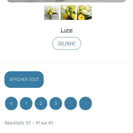
Lune
30,00€
AFFICHER TOUT
1
2
3
4
Résultats 37 - 41 sur 41.